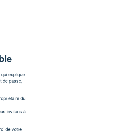
ble
qui explique
ot de passe,
opriétaire du
ous invitons à
ci de votre