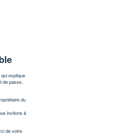
ble
qui explique
ot de passe,
opriétaire du
ous invitons à
ci de votre