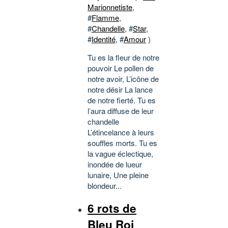
Marionnetiste
,
#
Flamme
,
#
Chandelle
, #
Star
,
#
Identité
, #
Amour
)
Tu es la fleur de notre
pouvoir Le pollen de
notre avoir, L’icône de
notre désir La lance
de notre fierté. Tu es
l’aura diffuse de leur
chandelle
L’étincelance à leurs
souffles morts. Tu es
la vague éclectique,
inondée de lueur
lunaire, Une pleine
blondeur...
6 rots de
Bleu Roi