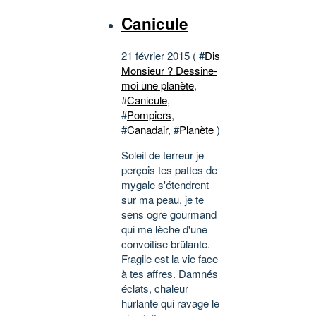
Canicule
21 février 2015 ( #
Dis
Monsieur ? Dessine-
moi une planète
,
#
Canicule
,
#
Pompiers
,
#
Canadair
, #
Planète
)
Soleil de terreur je
perçois tes pattes de
mygale s'étendrent
sur ma peau, je te
sens ogre gourmand
qui me lèche d'une
convoitise brûlante.
Fragile est la vie face
à tes affres. Damnés
éclats, chaleur
hurlante qui ravage le