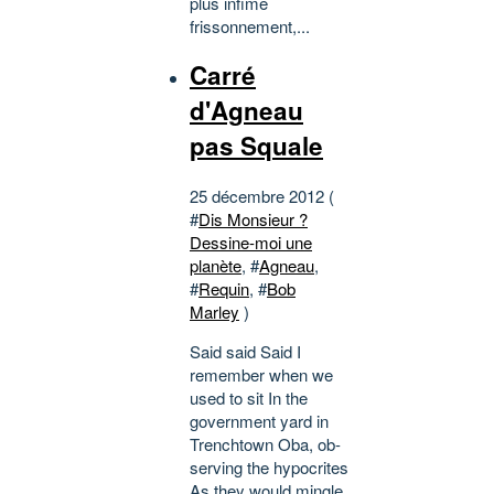
plus infime
frissonnement,...
Carré
d'Agneau
pas Squale
25 décembre 2012 (
#
Dis Monsieur ?
Dessine-moi une
planète
, #
Agneau
,
#
Requin
, #
Bob
Marley
)
Said said Said I
remember when we
used to sit In the
government yard in
Trenchtown Oba, ob-
serving the hypocrites
As they would mingle