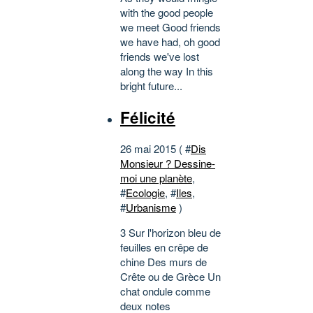
with the good people
we meet Good friends
we have had, oh good
friends we've lost
along the way In this
bright future...
Félicité
26 mai 2015 ( #
Dis
Monsieur ? Dessine-
moi une planète
,
#
Ecologie
, #
Iles
,
#
Urbanisme
)
3 Sur l'horizon bleu de
feuilles en crêpe de
chine Des murs de
Crête ou de Grèce Un
chat ondule comme
deux notes