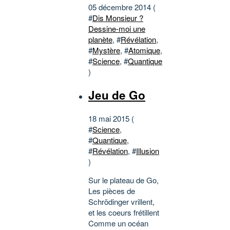
05 décembre 2014 (
#
Dis Monsieur ?
Dessine-moi une
planète
, #
Révélation
,
#
Mystère
, #
Atomique
,
#
Science
, #
Quantique
)
Jeu de Go
18 mai 2015 (
#
Science
,
#
Quantique
,
#
Révélation
, #
Illusion
)
Sur le plateau de Go,
Les pièces de
Schrödinger vrillent,
et les coeurs frétillent
Comme un océan