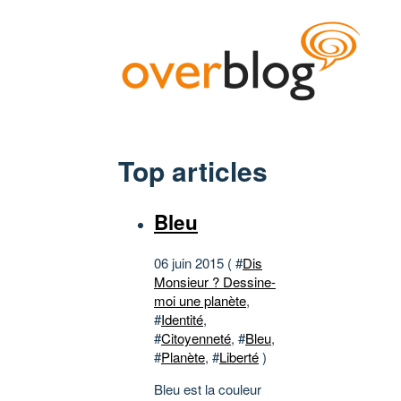
Top articles
Bleu
06 juin 2015 ( #
Dis
Monsieur ? Dessine-
moi une planète
,
#
Identité
,
#
Citoyenneté
, #
Bleu
,
#
Planète
, #
Liberté
)
Bleu est la couleur